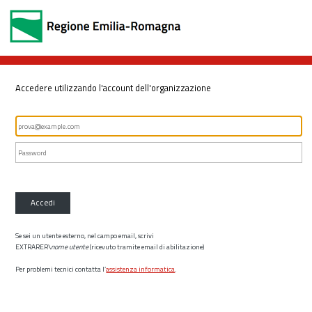
Accedere utilizzando l'account dell'organizzazione
Accedi
Se sei un utente esterno, nel campo email, scrivi
EXTRARER\
nome utente
(ricevuto tramite email di abilitazione)
Per problemi tecnici contatta l’
assistenza informatica
.