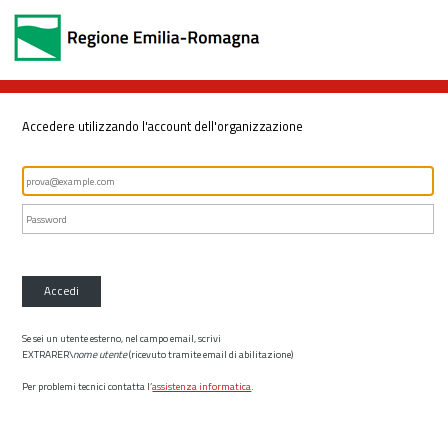
Accedere utilizzando l'account dell'organizzazione
Accedi
Se sei un utente esterno, nel campo email, scrivi
EXTRARER\
nome utente
(ricevuto tramite email di abilitazione)
Per problemi tecnici contatta l’
assistenza informatica
.