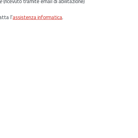
e
(ricevuto tramite email di abilitazione)
atta l’
assistenza informatica
.