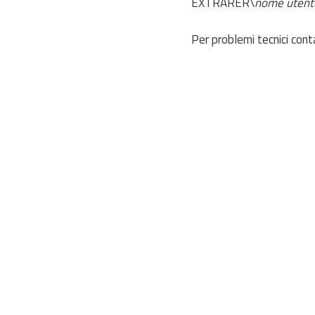
EXTRARER\
nome utent
Per problemi tecnici cont