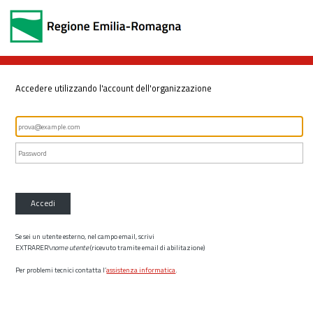
Accedere utilizzando l'account dell'organizzazione
Accedi
Se sei un utente esterno, nel campo email, scrivi
EXTRARER\
nome utente
(ricevuto tramite email di abilitazione)
Per problemi tecnici contatta l’
assistenza informatica
.