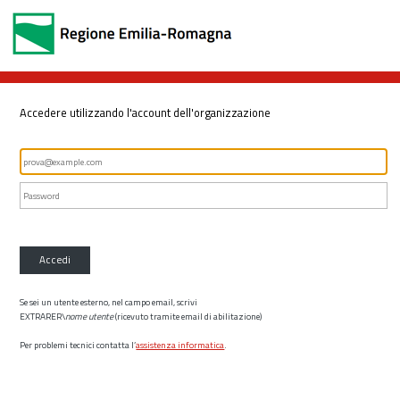
Accedere utilizzando l'account dell'organizzazione
Accedi
Se sei un utente esterno, nel campo email, scrivi
EXTRARER\
nome utente
(ricevuto tramite email di abilitazione)
Per problemi tecnici contatta l’
assistenza informatica
.