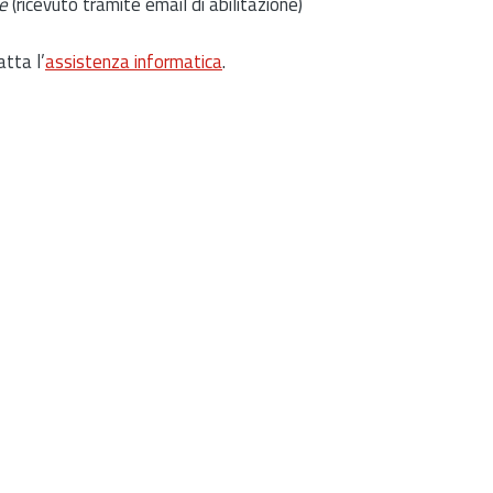
e
(ricevuto tramite email di abilitazione)
atta l’
assistenza informatica
.