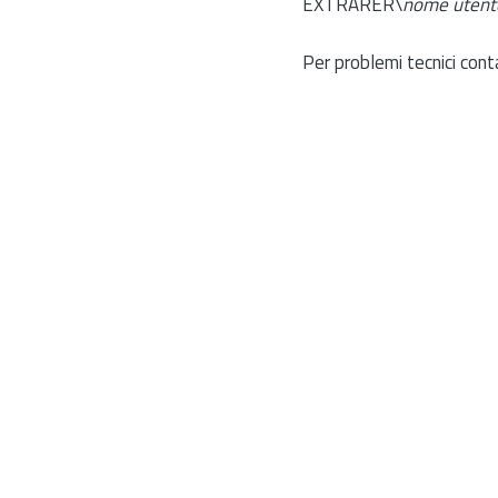
EXTRARER\
nome utent
Per problemi tecnici cont