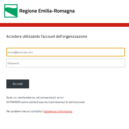
Accedere utilizzando l'account dell'organizzazione
Accedi
Se sei un utente esterno, nel campo email, scrivi
EXTRARER\
nome utente
(ricevuto tramite email di abilitazione)
Per problemi tecnici contatta l’
assistenza informatica
.