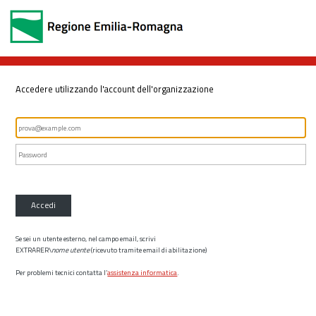
Accedere utilizzando l'account dell'organizzazione
Accedi
Se sei un utente esterno, nel campo email, scrivi
EXTRARER\
nome utente
(ricevuto tramite email di abilitazione)
Per problemi tecnici contatta l’
assistenza informatica
.