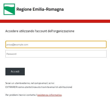
Accedere utilizzando l'account dell'organizzazione
Accedi
Se sei un utente esterno, nel campo email, scrivi
EXTRARER\
nome utente
(ricevuto tramite email di abilitazione)
Per problemi tecnici contatta l’
assistenza informatica
.