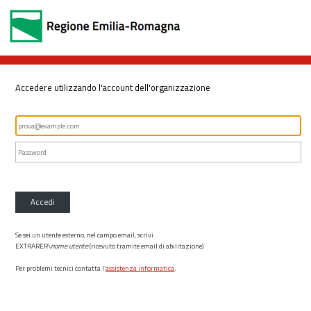
Accedere utilizzando l'account dell'organizzazione
Accedi
Se sei un utente esterno, nel campo email, scrivi
EXTRARER\
nome utente
(ricevuto tramite email di abilitazione)
Per problemi tecnici contatta l’
assistenza informatica
.