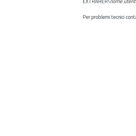
EXTRARER\
nome utent
Per problemi tecnici cont