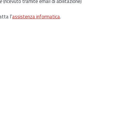
e
(ricevuto tramite email di abilitazione)
atta l’
assistenza informatica
.