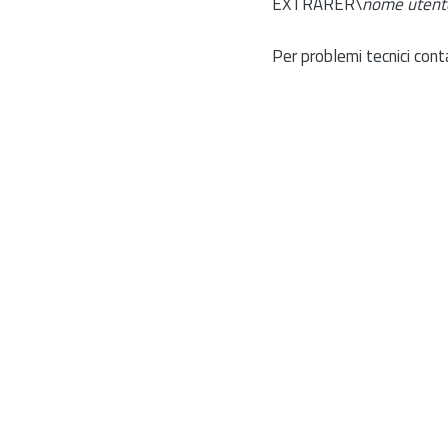
EXTRARER\
nome utent
Per problemi tecnici cont