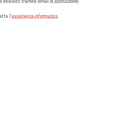
e
(ricevuto tramite email di abilitazione)
atta l’
assistenza informatica
.