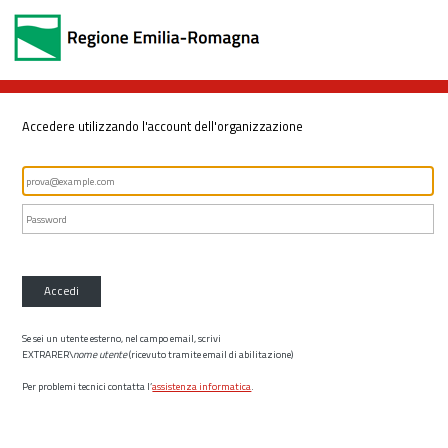
Accedere utilizzando l'account dell'organizzazione
Accedi
Se sei un utente esterno, nel campo email, scrivi
EXTRARER\
nome utente
(ricevuto tramite email di abilitazione)
Per problemi tecnici contatta l’
assistenza informatica
.