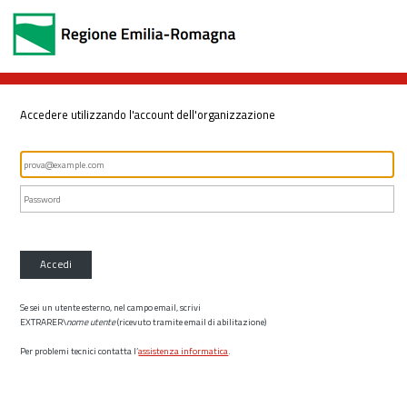
Accedere utilizzando l'account dell'organizzazione
Accedi
Se sei un utente esterno, nel campo email, scrivi
EXTRARER\
nome utente
(ricevuto tramite email di abilitazione)
Per problemi tecnici contatta l’
assistenza informatica
.