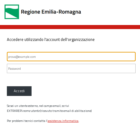
Accedere utilizzando l'account dell'organizzazione
Accedi
Se sei un utente esterno, nel campo email, scrivi
EXTRARER\
nome utente
(ricevuto tramite email di abilitazione)
Per problemi tecnici contatta l’
assistenza informatica
.