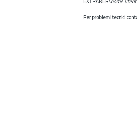
EXTRARER\
nome utent
Per problemi tecnici cont