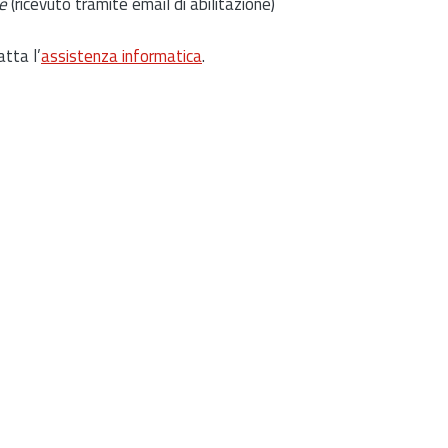
e
(ricevuto tramite email di abilitazione)
atta l’
assistenza informatica
.