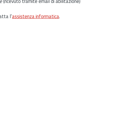
e
(ricevuto tramite email di abilitazione)
atta l’
assistenza informatica
.