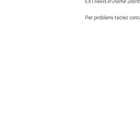
EXTRARER\
nome utent
Per problemi tecnici cont