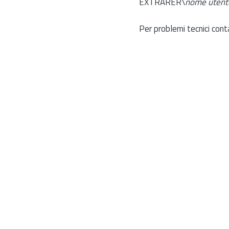
EXTRARER\
nome utent
Per problemi tecnici cont