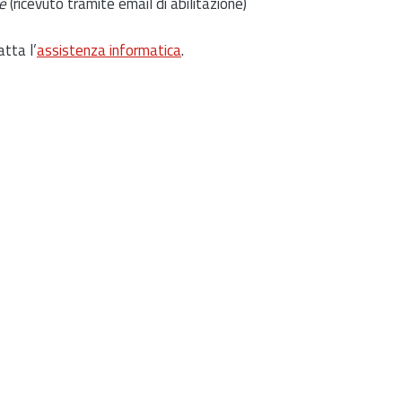
e
(ricevuto tramite email di abilitazione)
atta l’
assistenza informatica
.