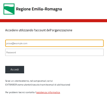
Accedere utilizzando l'account dell'organizzazione
Accedi
Se sei un utente esterno, nel campo email, scrivi
EXTRARER\
nome utente
(ricevuto tramite email di abilitazione)
Per problemi tecnici contatta l’
assistenza informatica
.