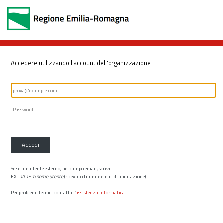
Accedere utilizzando l'account dell'organizzazione
Accedi
Se sei un utente esterno, nel campo email, scrivi
EXTRARER\
nome utente
(ricevuto tramite email di abilitazione)
Per problemi tecnici contatta l’
assistenza informatica
.