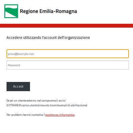
Accedere utilizzando l'account dell'organizzazione
Accedi
Se sei un utente esterno, nel campo email, scrivi
EXTRARER\
nome utente
(ricevuto tramite email di abilitazione)
Per problemi tecnici contatta l’
assistenza informatica
.