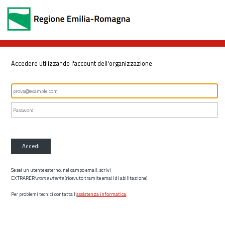
Accedere utilizzando l'account dell'organizzazione
Accedi
Se sei un utente esterno, nel campo email, scrivi
EXTRARER\
nome utente
(ricevuto tramite email di abilitazione)
Per problemi tecnici contatta l’
assistenza informatica
.