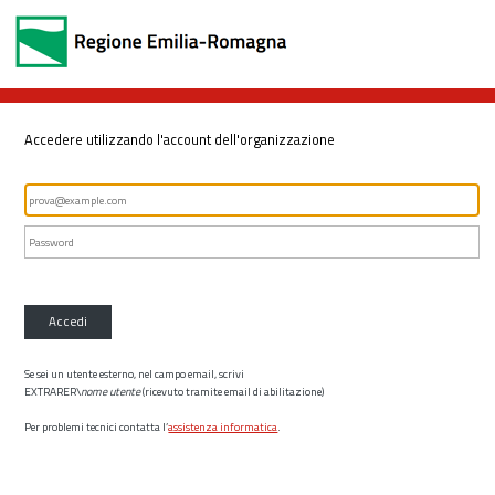
Accedere utilizzando l'account dell'organizzazione
Accedi
Se sei un utente esterno, nel campo email, scrivi
EXTRARER\
nome utente
(ricevuto tramite email di abilitazione)
Per problemi tecnici contatta l’
assistenza informatica
.