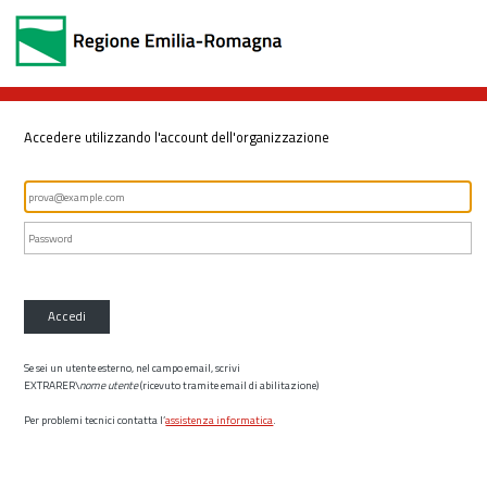
Accedere utilizzando l'account dell'organizzazione
Accedi
Se sei un utente esterno, nel campo email, scrivi
EXTRARER\
nome utente
(ricevuto tramite email di abilitazione)
Per problemi tecnici contatta l’
assistenza informatica
.