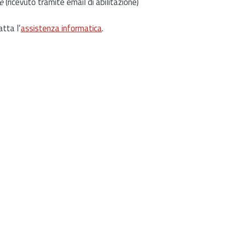
e
(ricevuto tramite email di abilitazione)
atta l’
assistenza informatica
.