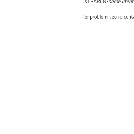
EXTRARER\
nome utent
Per problemi tecnici cont