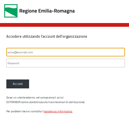
Accedere utilizzando l'account dell'organizzazione
Accedi
Se sei un utente esterno, nel campo email, scrivi
EXTRARER\
nome utente
(ricevuto tramite email di abilitazione)
Per problemi tecnici contatta l’
assistenza informatica
.