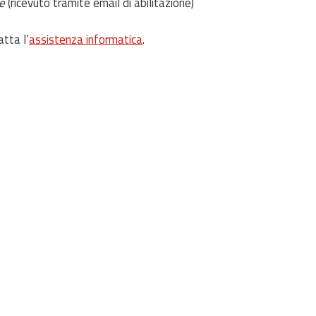
e
(ricevuto tramite email di abilitazione)
atta l’
assistenza informatica
.