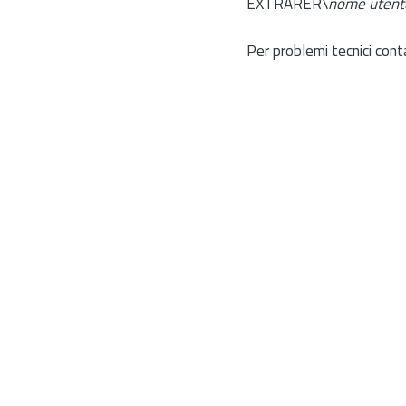
EXTRARER\
nome utent
Per problemi tecnici cont