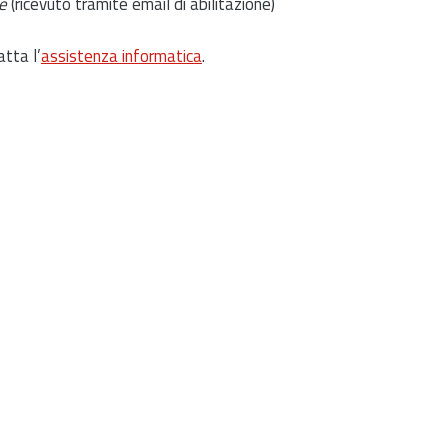
e
(ricevuto tramite email di abilitazione)
atta l’
assistenza informatica
.