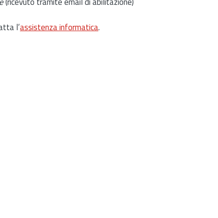
e
(ricevuto tramite email di abilitazione)
atta l’
assistenza informatica
.