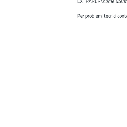
EXTRARER\
nome utent
Per problemi tecnici cont