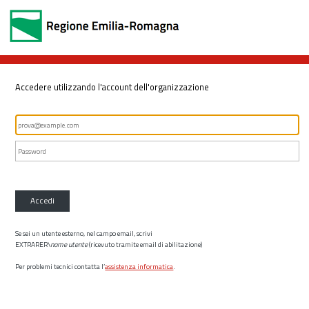
Accedere utilizzando l'account dell'organizzazione
Accedi
Se sei un utente esterno, nel campo email, scrivi
EXTRARER\
nome utente
(ricevuto tramite email di abilitazione)
Per problemi tecnici contatta l’
assistenza informatica
.