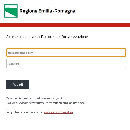
Accedere utilizzando l'account dell'organizzazione
Accedi
Se sei un utente esterno, nel campo email, scrivi
EXTRARER\
nome utente
(ricevuto tramite email di abilitazione)
Per problemi tecnici contatta l’
assistenza informatica
.