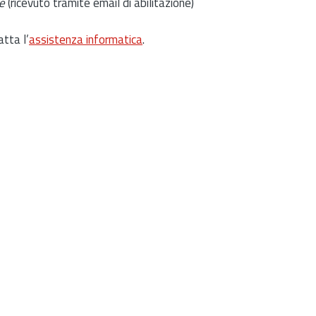
e
(ricevuto tramite email di abilitazione)
atta l’
assistenza informatica
.