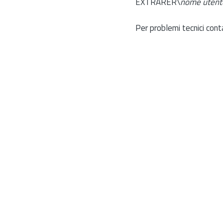
EXTRARER\
nome utent
Per problemi tecnici cont