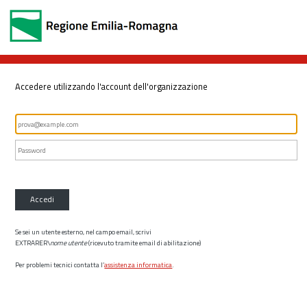
Accedere utilizzando l'account dell'organizzazione
Accedi
Se sei un utente esterno, nel campo email, scrivi
EXTRARER\
nome utente
(ricevuto tramite email di abilitazione)
Per problemi tecnici contatta l’
assistenza informatica
.