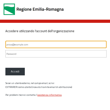
Accedere utilizzando l'account dell'organizzazione
Accedi
Se sei un utente esterno, nel campo email, scrivi
EXTRARER\
nome utente
(ricevuto tramite email di abilitazione)
Per problemi tecnici contatta l’
assistenza informatica
.