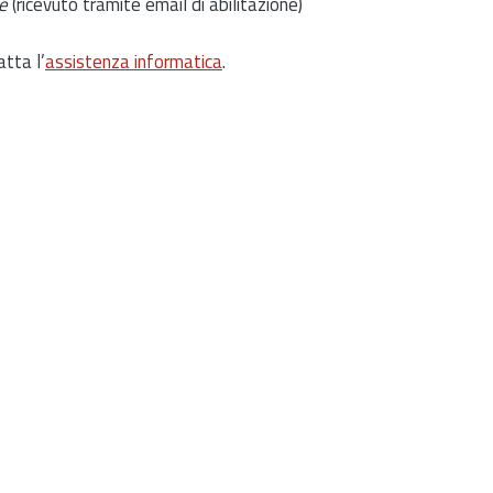
e
(ricevuto tramite email di abilitazione)
atta l’
assistenza informatica
.