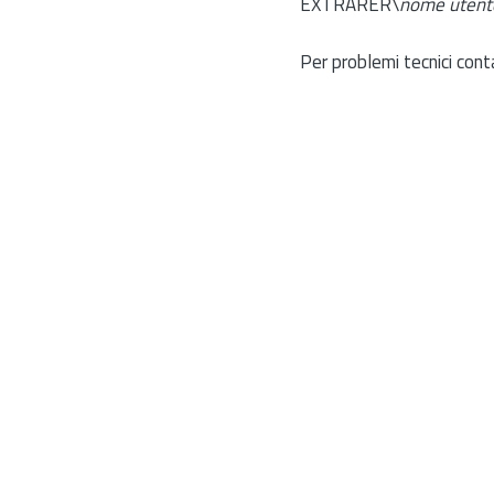
EXTRARER\
nome utent
Per problemi tecnici cont