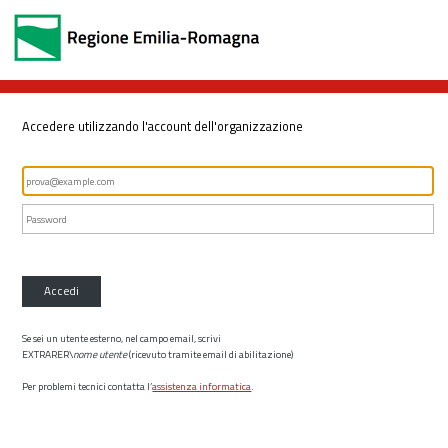
Accedere utilizzando l'account dell'organizzazione
Accedi
Se sei un utente esterno, nel campo email, scrivi
EXTRARER\
nome utente
(ricevuto tramite email di abilitazione)
Per problemi tecnici contatta l’
assistenza informatica
.