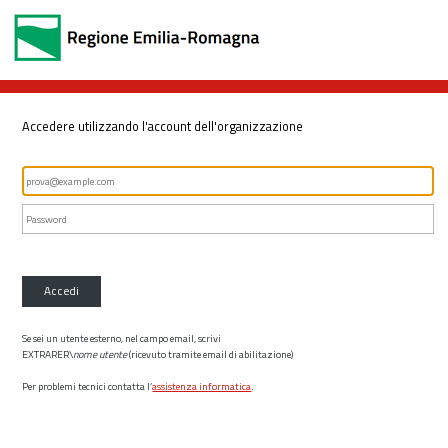
Accedere utilizzando l'account dell'organizzazione
Accedi
Se sei un utente esterno, nel campo email, scrivi
EXTRARER\
nome utente
(ricevuto tramite email di abilitazione)
Per problemi tecnici contatta l’
assistenza informatica
.