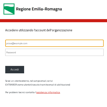
Accedere utilizzando l'account dell'organizzazione
Accedi
Se sei un utente esterno, nel campo email, scrivi
EXTRARER\
nome utente
(ricevuto tramite email di abilitazione)
Per problemi tecnici contatta l’
assistenza informatica
.