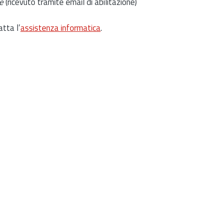
e
(ricevuto tramite email di abilitazione)
atta l’
assistenza informatica
.