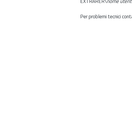
EXTRARER\
nome utent
Per problemi tecnici cont