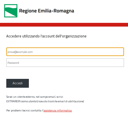
Accedere utilizzando l'account dell'organizzazione
Accedi
Se sei un utente esterno, nel campo email, scrivi
EXTRARER\
nome utente
(ricevuto tramite email di abilitazione)
Per problemi tecnici contatta l’
assistenza informatica
.