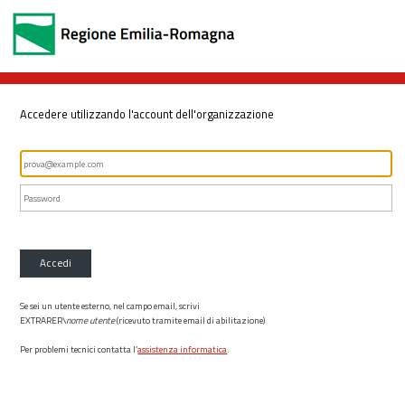
Accedere utilizzando l'account dell'organizzazione
Accedi
Se sei un utente esterno, nel campo email, scrivi
EXTRARER\
nome utente
(ricevuto tramite email di abilitazione)
Per problemi tecnici contatta l’
assistenza informatica
.