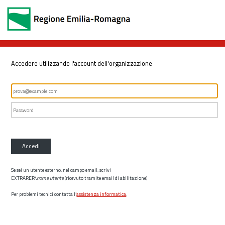
Accedere utilizzando l'account dell'organizzazione
Accedi
Se sei un utente esterno, nel campo email, scrivi
EXTRARER\
nome utente
(ricevuto tramite email di abilitazione)
Per problemi tecnici contatta l’
assistenza informatica
.