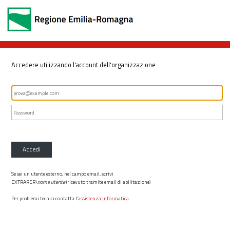
Accedere utilizzando l'account dell'organizzazione
Accedi
Se sei un utente esterno, nel campo email, scrivi
EXTRARER\
nome utente
(ricevuto tramite email di abilitazione)
Per problemi tecnici contatta l’
assistenza informatica
.