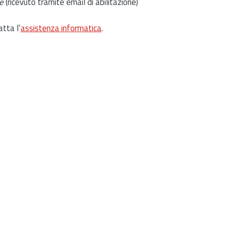
e
(ricevuto tramite email di abilitazione)
atta l’
assistenza informatica
.