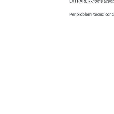
EXTRARER\
nome utent
Per problemi tecnici cont