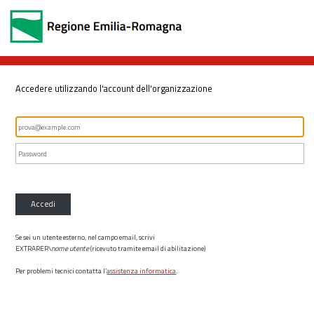
Accedere utilizzando l'account dell'organizzazione
Accedi
Se sei un utente esterno, nel campo email, scrivi
EXTRARER\
nome utente
(ricevuto tramite email di abilitazione)
Per problemi tecnici contatta l’
assistenza informatica
.