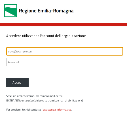
Accedere utilizzando l'account dell'organizzazione
Accedi
Se sei un utente esterno, nel campo email, scrivi
EXTRARER\
nome utente
(ricevuto tramite email di abilitazione)
Per problemi tecnici contatta l’
assistenza informatica
.