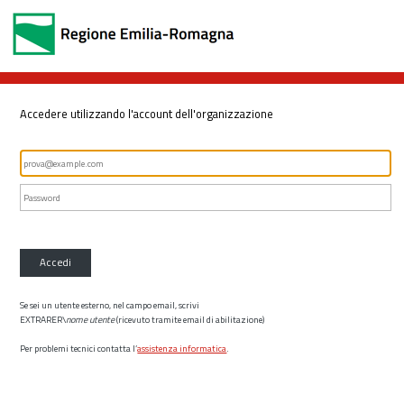
Accedere utilizzando l'account dell'organizzazione
Accedi
Se sei un utente esterno, nel campo email, scrivi
EXTRARER\
nome utente
(ricevuto tramite email di abilitazione)
Per problemi tecnici contatta l’
assistenza informatica
.