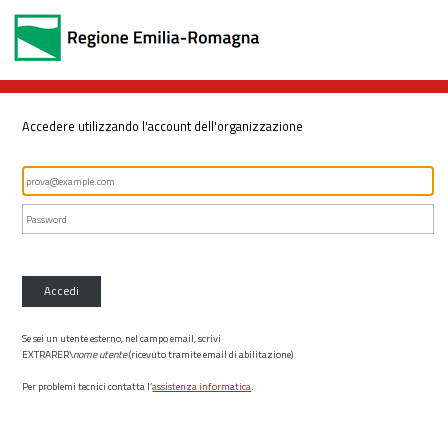
Accedere utilizzando l'account dell'organizzazione
Accedi
Se sei un utente esterno, nel campo email, scrivi
EXTRARER\
nome utente
(ricevuto tramite email di abilitazione)
Per problemi tecnici contatta l’
assistenza informatica
.