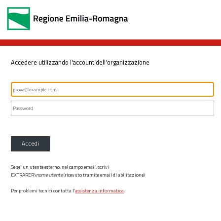
Accedere utilizzando l'account dell'organizzazione
Accedi
Se sei un utente esterno, nel campo email, scrivi
EXTRARER\
nome utente
(ricevuto tramite email di abilitazione)
Per problemi tecnici contatta l’
assistenza informatica
.