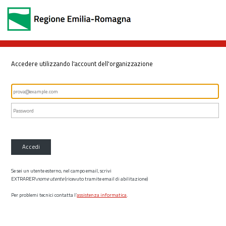
Accedere utilizzando l'account dell'organizzazione
Accedi
Se sei un utente esterno, nel campo email, scrivi
EXTRARER\
nome utente
(ricevuto tramite email di abilitazione)
Per problemi tecnici contatta l’
assistenza informatica
.